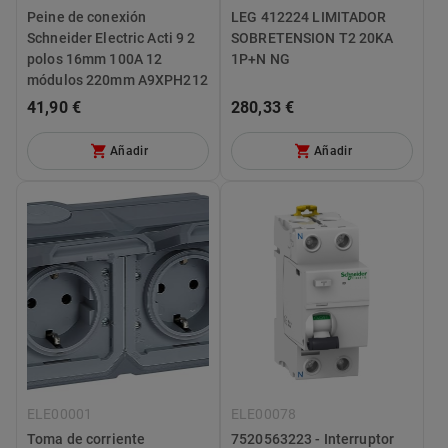
Peine de conexión
LEG 412224 LIMITADOR
Schneider Electric Acti 9 2
SOBRETENSION T2 20KA
polos 16mm 100A 12
1P+N NG
módulos 220mm A9XPH212
41,90 €
280,33 €
Añadir
Añadir
ELE00001
ELE00078
Toma de corriente
7520563223 - Interruptor