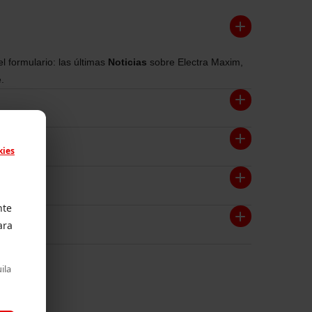
l formulario: las últimas
Noticias
sobre Electra Maxim,
.
kies
nte
ara
ila