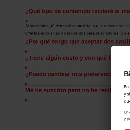
¿Qué tipo de contenido recibiré si m
Al suscribirte, tú tienes el control de lo que deseas rec
Ofertas
exclusivas y descuentos para suscriptores, o al
¿Por qué tengo que aceptar dos casill
¿Tiene algún costo y con qué frecuen
B
¿Puedo cambiar mis preferencias o d
En
Me he suscrito pero no he recibido e
y s
que
En 
y p