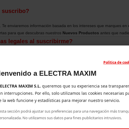
e suscribo?
ibir. Te enviaremos información basada en los intereses que marques en e
ertas para que descubras nuestros
Nuevos Productos
antes que nadie
as legales al suscribirme?
cia me enviarán correos?
Política de coo
ienvenido a ELECTRA MAXIM
arme de baja más adelante?
ELECTRA MAXIM S.L.
queremos que su experiencia sea transpare
l correo de confirmación, ¿qué hago?
in interrupciones. Por ello, solo utilizamos las cookies necesarias p
 la web funcione y estadísticas para mejorar nuestro servicio.
esta sección podrá ajustar sus preferencias para una navegación más tranqu
ersonalizada. No utilizamos sus datos para fines publicitarios intrusivos.