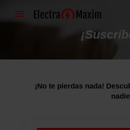
Ir
al
contenido
principal
¡Suscríb
¡No te pierdas nada! Descu
nadie