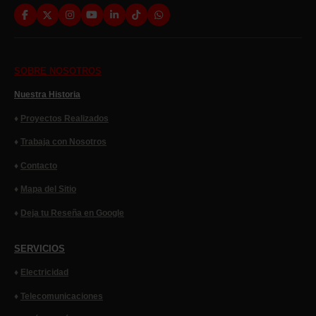
Facebook
X
Instagram
YouTube
LinkedIn
TikTok
WhatsApp
SOBRE NOSOTROS
Nuestra Historia
♦
Proyectos Realizados
♦
Trabaja con Nosotros
♦
Contacto
♦
Mapa del Sitio
♦
Deja tu Reseña en Google
SERVICIOS
♦
Electricidad
♦
Telecomunicaciones