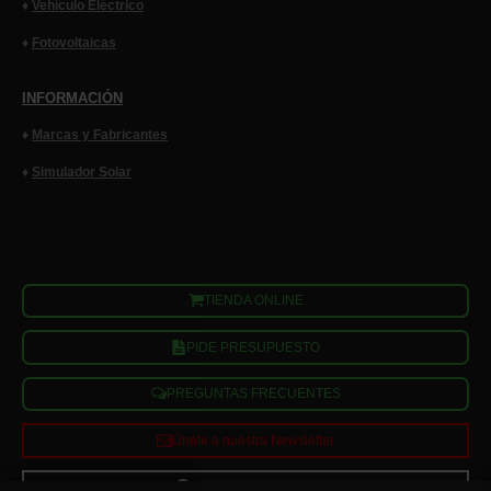
♦
Vehículo Eléctrico
♦
Fotovoltaicas
INFORMACIÓN
♦
Marcas y
Fabricantes
♦
Simulador Solar
TIENDA ONLINE
PIDE PRESUPUESTO
PREGUNTAS FRECUENTES
Únete a nuestra Newsletter
SOPORTE Y AYUDA