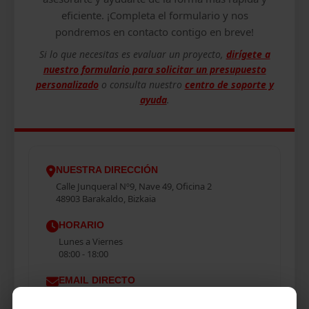
eficiente. ¡Completa el formulario y nos
pondremos en contacto contigo en breve!
Si lo que necesitas es evaluar un proyecto,
dirígete a
nuestro formulario para solicitar un presupuesto
personalizado
o consulta nuestro
centro de soporte y
ayuda
.
NUESTRA DIRECCIÓN
Calle Junqueral Nº9, Nave 49, Oficina 2
48903 Barakaldo, Bizkaia
HORARIO
Lunes a Viernes
08:00 - 18:00
EMAIL DIRECTO
info@electramaxim.com