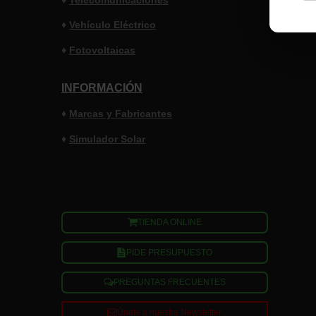
♦
Vehículo Eléctrico
♦
Fotovoltaicas
INFORMACIÓN
♦
Marcas y
Fabricantes
♦
Simulador Solar
TIENDA ONLINE
PIDE PRESUPUESTO
PREGUNTAS FRECUENTES
Únete a nuestra Newsletter