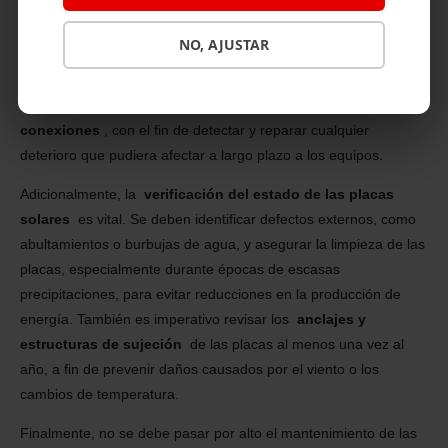
fallas y prolongar la vida útil del sistema. Este proceso incluye
inspecciones visuales y verificaciones de rendimiento, con el
NO, AJUSTAR
objetivo de mantener las condiciones de funcionamiento dentro
de límites aceptables. Un componente esencial de este
mantenimiento es la
revisión del cableado y las
conexiones
, con el fin de detectar y reparar cualquier
deterioro que pudiera afectar a largo plazo a los equipos.
Adicionalmente, la
verificación del estado de las placas
solares
es vital. Se deben identificar defectos externos, como
abultamientos o burbujas de agua, y asegurar la limpieza de las
placas, especialmente durante épocas de escasas
precipitaciones, para evitar reducciones en la producción de
energía. También es imperativo revisar los
anclajes y
estructuras de sujeción
de las placas al menos una vez al
año, a fin de prevenir daños causados por el viento o los
cambios de temperatura.
Finalmente, no se debe pasar por alto el mantenimiento de las