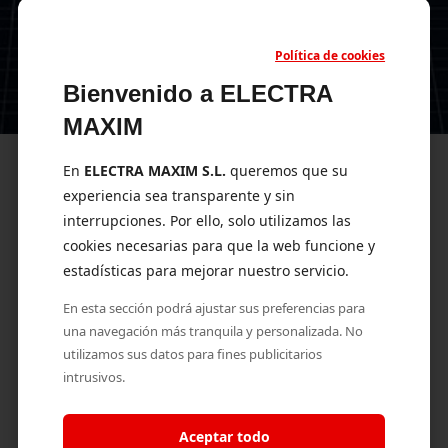
FORMALIZAR CONTRATO
Política de cookies
Bienvenido a ELECTRA
MAXIM
En
ELECTRA MAXIM S.L.
queremos que su
Profundizando en el Mantenimiento Solar
experiencia sea transparente y sin
El mantenimiento de las instalaciones fotovoltaicas constituye
interrupciones. Por ello, solo utilizamos las
un aspecto
crucial
para preservar su funcionalidad y eficiencia
cookies necesarias para que la web funcione y
a lo largo del tiempo. Si bien los usuarios pueden llevar a cabo
estadísticas para mejorar nuestro servicio.
el mantenimiento de sistemas de menor potencia, las
En esta sección podrá ajustar sus preferencias para
instalaciones de gran escala requieren la intervención de
una navegación más tranquila y personalizada. No
técnicos especializados en energía solar
. En Electra Maxim,
utilizamos sus datos para fines publicitarios
enfatizamos la importancia de adoptar un enfoque dual en el
intrusivos.
mantenimiento:
preventivo y correctivo
.
El
mantenimiento preventivo
es fundamental para prevenir
Aceptar todo