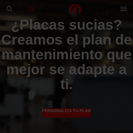
Ir
al
¿Placas sucias?
contenido
principal
Creamos el plan de
mantenimiento que
mejor se adapte a
ti.
PERSONALIZA TU PLAN