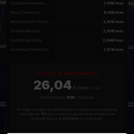
Visitas Preventivas
7,08€/mes
Bolsa Correctivo
8,33€/mes
Monitorización Online
2,92€/mes
Informe Mensual
2,50€/mes
Gestión Garantías
2,08€/mes
Asistencia Telefónica
1,67€/mes
TU CUOTA DE MANTENIMIENTO
26,04
€/mes
sin IVA
Total Contrato:
313€
/
12
meses
Al elegir este plan de mantenimiento, usted evita una pérdida
estimada del
15%
en su producción anual de energía solar
generada (aprox.
9,00 €/mes
en su factura).