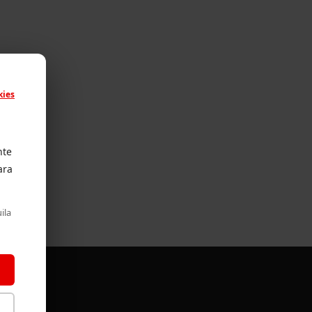
kies
nte
ara
ila