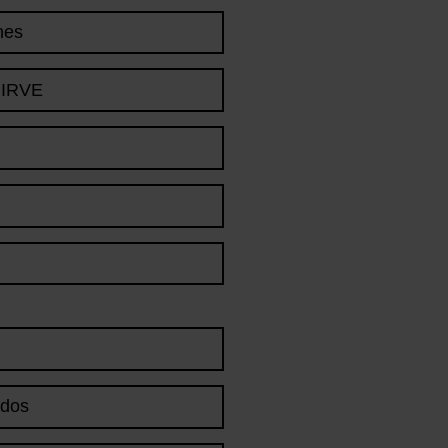
nes
- IRVE
ados