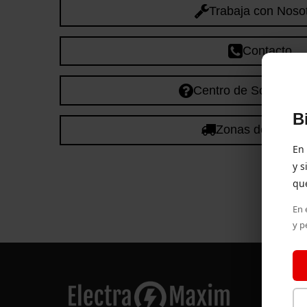
Trabaja con Noso
Contacto
Centro de Soporte y
B
Zonas de servic
En
y s
que
En 
y p